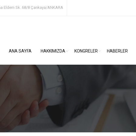
ha Eldem Sk. 68/8
Çankaya/ANKARA
ANA SAYFA
HAKKIMIZDA
KONGRELER
HABERLER