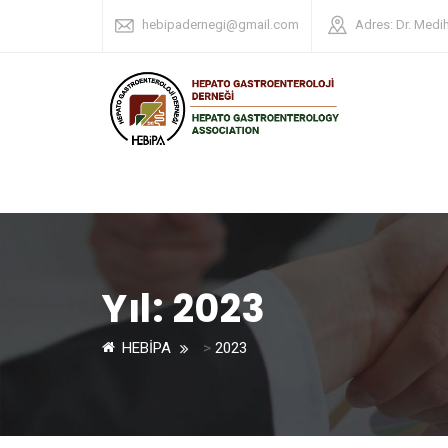
hebipadernegi@gmail.com
Adres: Dr. Medi
Yıl:
2023
HEBİPA
>
2023