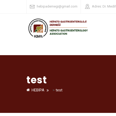
hebipadernegi@gmail.com
Adres: Dr. Medi
test
HEBİPA
>
test