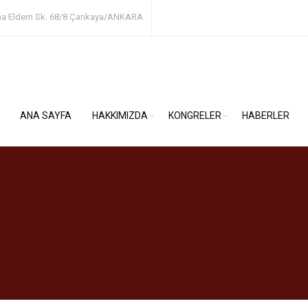
ha Eldem Sk. 68/8
Çankaya/ANKARA
ANA SAYFA
HAKKIMIZDA
KONGRELER
HABERLER